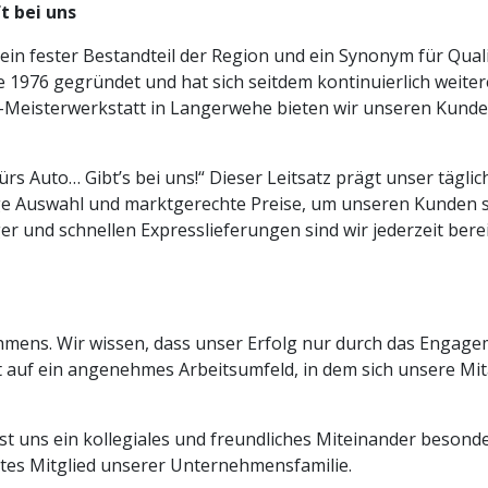
t bei uns
 ein fester Bestandteil der Region und ein Synonym für Quali
976 gegründet und hat sich seitdem kontinuierlich weitere
eisterwerkstatt in Langerwehe bieten wir unseren Kunde
fürs Auto… Gibt’s bei uns!“ Dieser Leitsatz prägt unser tägl
sige Auswahl und marktgerechte Preise, um unseren Kunden s
er und schnellen Expresslieferungen sind wir jederzeit bere
hmens. Wir wissen, dass unser Erfolg nur durch das Engag
 auf ein angenehmes Arbeitsumfeld, in dem sich unsere Mit
st uns ein kollegiales und freundliches Miteinander besonder
ztes Mitglied unserer Unternehmensfamilie.