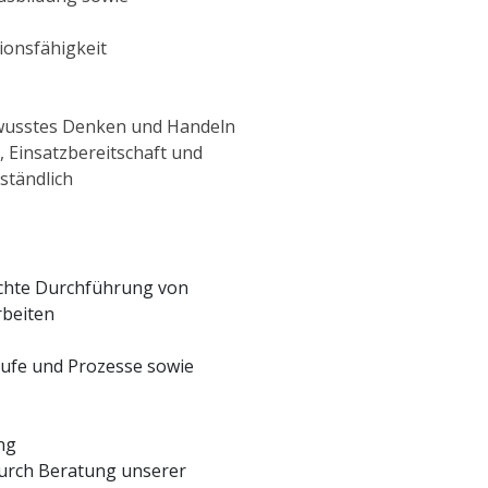
onsfähigkeit
wusstes Denken und Handeln
, Einsatzbereitschaft und
rständlich
chte Durchführung von
rbeiten
läufe und Prozesse sowie
ng
urch Beratung unserer