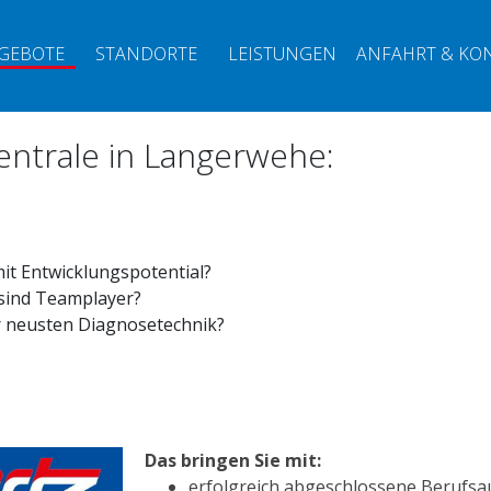
GEBOTE
STANDORTE
LEISTUNGEN
ANFAHRT & KO
Zentrale in Langerwehe:
it Entwicklungspotential?
sind Teamplayer?
 neusten Diagnosetechnik?
Das bringen Sie mit:
erfolgreich abgeschlossene Berufsa